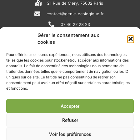
21 Rue de Cléry, 75002 Paris
contact@genie-ecologique.fr
07 46 27 28 23
Gérer le consentement aux
cookies
N
L
Y
e
i
o
Pour offrir les meilleures expériences, nous utilisons des technologies
telles que les cookies pour stocker et/ou accéder aux informations des
w
n
u
appareils. Le fait de consentir à ces technologies nous permettra de
RECEVOIR L'ACTU DE LA FILIÈRE
s
k
t
traiter des données telles que le comportement de navigation ou les ID
uniques sur ce site. Le fait de ne pas consentir ou de retirer son
p
e
u
Retrouvez tous les mois les articles terrain de nos adhérents, les
consentement peut avoir un effet négatif sur certaines caractéristiques
rendez-vous importants de la filière, nos offres de stages et
et fonctions.
a
d
b
d’emplois…
p
i
e
Accepter
Je m'abonne à la lettre d'info
e
n
r
Refuser
Voir les préférences
© Union professionnelle du génie écologique - Tous droits