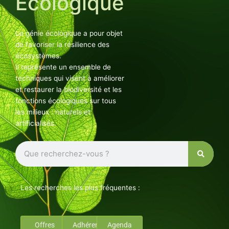
Ecologique
Le génie écologique a pour objet
de favoriser la résilience des
écosystèmes.
Il représente un ensemble de
techniques qui visent à améliorer
et restaurer la biodiversité et les
fonctions écologiques sur tous
les milieux : naturels et
artificialisés.
Rechercher
Les recherches les plus fréquentes :
Offres
Adhérents
Agenda