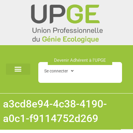
Aller
au
contenu
Devenir Adhérent à l'UPGE​
Se connecter
a3cd8e94-4c38-4190-
a0c1-f9114752d269