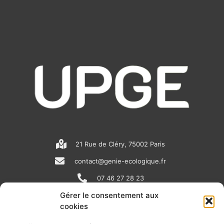
21 Rue de Cléry, 75002 Paris
contact@genie-ecologique.fr
07 46 27 28 23
Gérer le consentement aux
cookies
N
L
Y