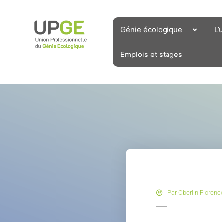
Aller
au
contenu
Génie écologique
L’
Emplois et stages
Par
Oberlin Florenc