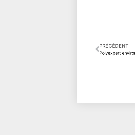
Précéden
PRÉCÉDENT