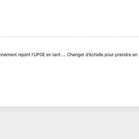
t
Polyexpert environnement rejoint l’UPGE en tant que partenaire.