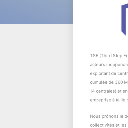
TSE (Third Step En
acteurs indépendan
exploitant de cent
cumulée de 360 MW.
14 centrales) et e
entreprise à taill
Nous prônons le dé
collectivités et l