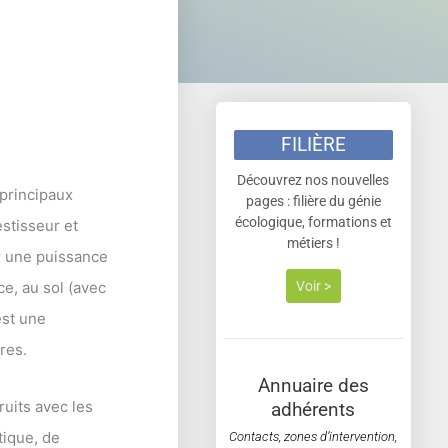
FILIÈRE
Découvrez nos nouvelles
 principaux
pages : filière du génie
écologique, formations et
stisseur et
métiers !
ur une puissance
Voir >
e, au sol (avec
est une
res.
Annuaire des
ruits avec les
adhérents
tique, de
Contacts, zones d’intervention,