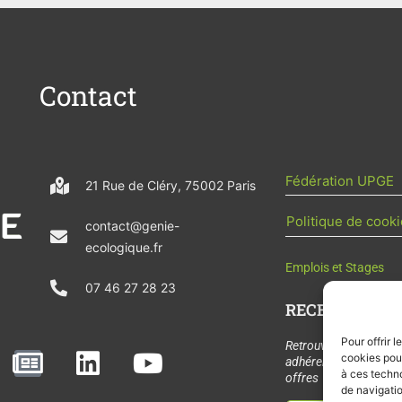
Contact
Fédération UPGE
21 Rue de Cléry, 75002 Paris
Politique de cooki
contact@genie-
ecologique.fr
Emplois et Stages
07 46 27 28 23
RECEVOIR L'AC
Pour offrir 
N
L
Y
Retrouvez tous les
cookies pour
adhérents, les rende
e
i
o
à ces techn
offres de stages et 
de navigatio