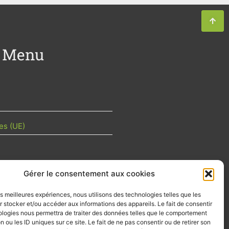
Menu
es (UE)
Gérer le consentement aux cookies
TU DE LA FILIÈRE
les meilleures expériences, nous utilisons des technologies telles que les
 mois les articles terrain de nos
 stocker et/ou accéder aux informations des appareils. Le fait de consentir
z-vous importants de la filière, nos
ologies nous permettra de traiter des données telles que le comportement
d’emplois…
n ou les ID uniques sur ce site. Le fait de ne pas consentir ou de retirer son