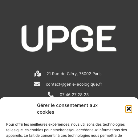
21 Rue de Cléry, 75002 Paris
contact@genie-ecologique.fr
07 46 27 28 23
Gérer le consentement aux
cookies
N
L
Y
e
i
o
Pour offrir les meilleures expériences, nous utilisons des technologies
telles que les cookies pour stocker et/ou accéder aux informations des
w
n
u
appareils. Le fait de consentir à ces technologies nous permettra de