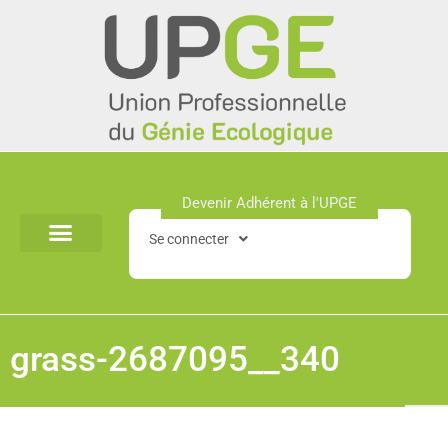
Aller
au
contenu
Devenir Adhérent à l'UPGE​
Se connecter
grass-2687095__340