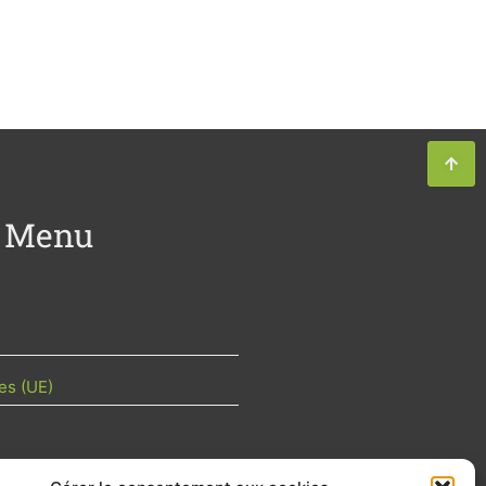
Menu
es (UE)