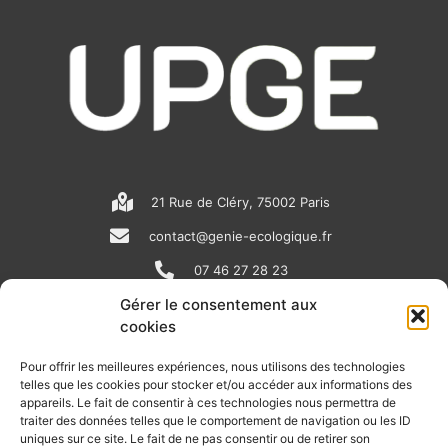
21 Rue de Cléry, 75002 Paris
contact@genie-ecologique.fr
07 46 27 28 23
Gérer le consentement aux
cookies
N
L
Y
e
i
o
Pour offrir les meilleures expériences, nous utilisons des technologies
telles que les cookies pour stocker et/ou accéder aux informations des
w
n
u
appareils. Le fait de consentir à ces technologies nous permettra de
RECEVOIR L'ACTU DE LA FILIÈRE
s
k
t
traiter des données telles que le comportement de navigation ou les ID
uniques sur ce site. Le fait de ne pas consentir ou de retirer son