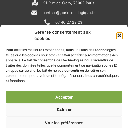
21 Rue de Cléry, 75002 Paris
contact@genie-ecologique.fr
07 46 27 28 23
Gérer le consentement aux
cookies
N
L
Y
e
i
o
Pour offrir les meilleures expériences, nous utilisons des technologies
telles que les cookies pour stocker et/ou accéder aux informations des
w
n
u
appareils. Le fait de consentir à ces technologies nous permettra de
RECEVOIR L'ACTU DE LA FILIÈRE
s
k
t
traiter des données telles que le comportement de navigation ou les ID
uniques sur ce site. Le fait de ne pas consentir ou de retirer son
p
e
u
Retrouvez tous les mois les articles terrain de nos adhérents, les
consentement peut avoir un effet négatif sur certaines caractéristiques
rendez-vous importants de la filière, nos offres de stages et
et fonctions.
a
d
b
d’emplois…
p
i
e
Accepter
Je m'abonne à la lettre d'info
e
n
r
Refuser
Voir les préférences
© Union professionnelle du génie écologique - Tous droits