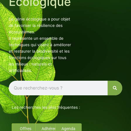
Ecologique
Le génie écologique a pour objet
de favoriser la résilience des
écosystèmes.
Il représente un ensemble de
techniques qui visent à améliorer
et restaurer la biodiversité et les
fonctions écologiques sur tous
les milieux : naturels et
artificialisés.
Rechercher
Les recherches les plus fréquentes :
Offres
Adhérents
Agenda