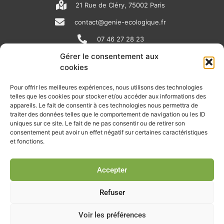
21 Rue de Cléry, 75002 Paris
contact@genie-ecologique.fr
07 46 27 28 23
Gérer le consentement aux
cookies
N
L
Y
e
i
o
Pour offrir les meilleures expériences, nous utilisons des technologies
telles que les cookies pour stocker et/ou accéder aux informations des
w
n
u
appareils. Le fait de consentir à ces technologies nous permettra de
RECEVOIR L'ACTU DE LA FILIÈRE
s
k
t
traiter des données telles que le comportement de navigation ou les ID
uniques sur ce site. Le fait de ne pas consentir ou de retirer son
p
e
u
Retrouvez tous les mois les articles terrain de nos adhérents, les
consentement peut avoir un effet négatif sur certaines caractéristiques
rendez-vous importants de la filière, nos offres de stages et
et fonctions.
a
d
b
d’emplois…
p
i
e
Accepter
Je m'abonne à la lettre d'info
e
n
r
Refuser
Voir les préférences
© Union professionnelle du génie écologique - Tous droits