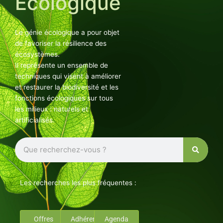
Ecologique
Le génie écologique a pour objet
de favoriser la résilience des
écosystèmes.
Il représente un ensemble de
techniques qui visent à améliorer
et restaurer la biodiversité et les
fonctions écologiques sur tous
les milieux : naturels et
artificialisés.
Rechercher
Les recherches les plus fréquentes :
Offres
Adhérents
Agenda