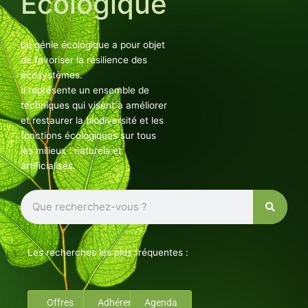
Ecologique
Le génie écologique a pour objet
de favoriser la résilience des
écosystèmes.
Il représente un ensemble de
techniques qui visent à améliorer
et restaurer la biodiversité et les
fonctions écologiques sur tous
les milieux : naturels et
artificialisés.
Rechercher
Les recherches les plus fréquentes :
Offres
Adhérents
Agenda