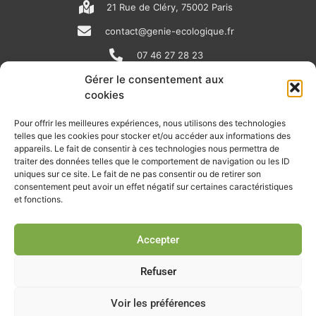
21 Rue de Cléry, 75002 Paris
contact@genie-ecologique.fr
07 46 27 28 23
Gérer le consentement aux
cookies
N
L
Y
e
i
o
Pour offrir les meilleures expériences, nous utilisons des technologies
telles que les cookies pour stocker et/ou accéder aux informations des
w
n
u
appareils. Le fait de consentir à ces technologies nous permettra de
RECEVOIR L'ACTU DE LA FILIÈRE
s
k
t
traiter des données telles que le comportement de navigation ou les ID
uniques sur ce site. Le fait de ne pas consentir ou de retirer son
p
e
u
Retrouvez tous les mois les articles terrain de nos adhérents, les
consentement peut avoir un effet négatif sur certaines caractéristiques
rendez-vous importants de la filière, nos offres de stages et
et fonctions.
a
d
b
d’emplois…
p
i
e
Accepter
Je m'abonne à la lettre d'info
e
n
r
Refuser
Voir les préférences
© Union professionnelle du génie écologique - Tous droits