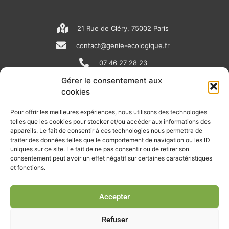
21 Rue de Cléry, 75002 Paris
contact@genie-ecologique.fr
07 46 27 28 23
Gérer le consentement aux
cookies
N
L
Y
e
i
o
Pour offrir les meilleures expériences, nous utilisons des technologies
telles que les cookies pour stocker et/ou accéder aux informations des
w
n
u
appareils. Le fait de consentir à ces technologies nous permettra de
RECEVOIR L'ACTU DE LA FILIÈRE
s
k
t
traiter des données telles que le comportement de navigation ou les ID
uniques sur ce site. Le fait de ne pas consentir ou de retirer son
p
e
u
Retrouvez tous les mois les articles terrain de nos adhérents, les
consentement peut avoir un effet négatif sur certaines caractéristiques
rendez-vous importants de la filière, nos offres de stages et
et fonctions.
a
d
b
d’emplois…
p
i
e
Accepter
Je m'abonne à la lettre d'info
e
n
r
Refuser