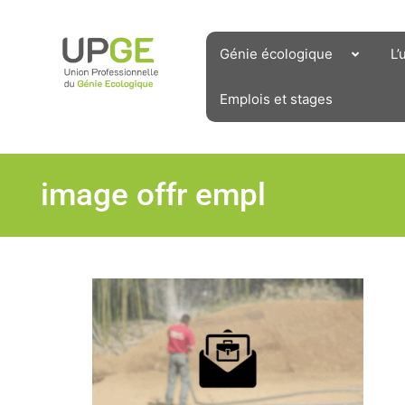
Aller
au
contenu
Génie écologique
L’
Emplois et stages
image offr empl