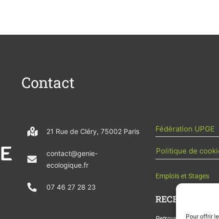
Contact
Fédération UPGE
21 Rue de Cléry, 75002 Paris
Politique de cooki
contact@genie-
ecologique.fr
Emplois et Stages
07 46 27 28 23
RECEVOIR L'AC
Pour offrir 
Retrouvez tous les