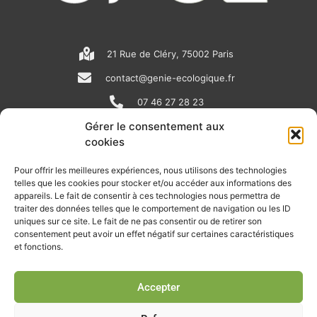
21 Rue de Cléry, 75002 Paris
contact@genie-ecologique.fr
07 46 27 28 23
Gérer le consentement aux
cookies
N
L
Y
e
i
o
Pour offrir les meilleures expériences, nous utilisons des technologies
telles que les cookies pour stocker et/ou accéder aux informations des
w
n
u
appareils. Le fait de consentir à ces technologies nous permettra de
RECEVOIR L'ACTU DE LA FILIÈRE
s
k
t
traiter des données telles que le comportement de navigation ou les ID
uniques sur ce site. Le fait de ne pas consentir ou de retirer son
p
e
u
Retrouvez tous les mois les articles terrain de nos adhérents, les
consentement peut avoir un effet négatif sur certaines caractéristiques
rendez-vous importants de la filière, nos offres de stages et
et fonctions.
a
d
b
d’emplois…
p
i
e
Accepter
Je m'abonne à la lettre d'info
e
n