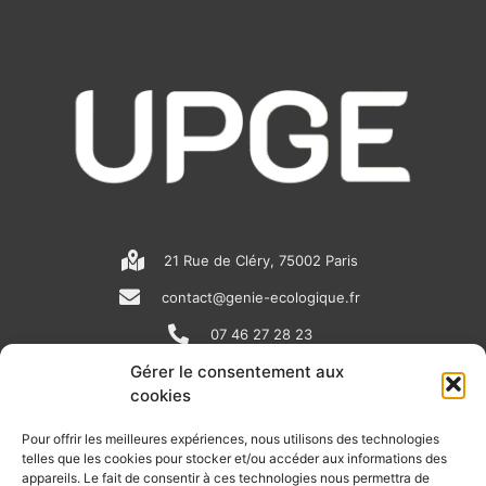
21 Rue de Cléry, 75002 Paris
contact@genie-ecologique.fr
07 46 27 28 23
Gérer le consentement aux
cookies
N
L
Y
e
i
o
Pour offrir les meilleures expériences, nous utilisons des technologies
telles que les cookies pour stocker et/ou accéder aux informations des
w
n
u
appareils. Le fait de consentir à ces technologies nous permettra de