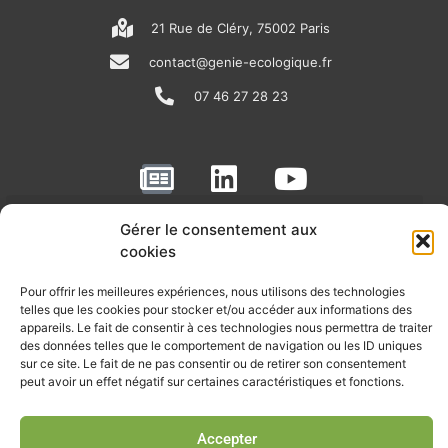
21 Rue de Cléry, 75002 Paris
contact@genie-ecologique.fr
07 46 27 28 23
N
L
Y
e
i
o
w
n
u
Gérer le consentement aux
RECEVOIR L'ACTU DE LA FILIÈRE
s
k
t
cookies
p
e
u
Retrouvez tous les mois les articles terrain de nos adhérents, les
Pour offrir les meilleures expériences, nous utilisons des technologies
rendez-vous importants de la filière, nos offres de stages et
a
d
b
telles que les cookies pour stocker et/ou accéder aux informations des
d’emplois…
appareils. Le fait de consentir à ces technologies nous permettra de traiter
p
i
e
des données telles que le comportement de navigation ou les ID uniques
Je m'abonne à la lettre d'info
sur ce site. Le fait de ne pas consentir ou de retirer son consentement
e
n
peut avoir un effet négatif sur certaines caractéristiques et fonctions.
r
Accepter