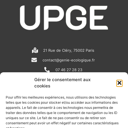
21 Rue de Cléry, 75002 Paris
contact@genie-ecologique.fr
07 46 27 28 23
Gérer le consentement aux
cookies
N
L
Y
e
i
o
Pour offrir les meilleures expériences, nous utilisons des technologies
telles que les cookies pour stocker et/ou accéder aux informations des
w
n
u
appareils. Le fait de consentir à ces technologies nous permettra de
RECEVOIR L'ACTU DE LA FILIÈRE
s
k
t
traiter des données telles que le comportement de navigation ou les ID
uniques sur ce site. Le fait de ne pas consentir ou de retirer son
p
e
u
Retrouvez tous les mois les articles terrain de nos adhérents, les
consentement peut avoir un effet négatif sur certaines caractéristiques
rendez-vous importants de la filière, nos offres de stages et