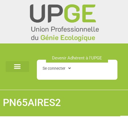
Aller
au
contenu
Devenir Adhérent à l'UPGE​
Se connecter
PN65AIRES2