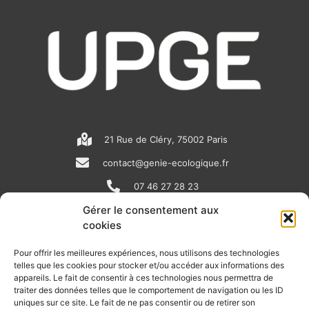
21 Rue de Cléry, 75002 Paris
contact@genie-ecologique.fr
07 46 27 28 23
Gérer le consentement aux
cookies
N
L
Y
e
i
o
Pour offrir les meilleures expériences, nous utilisons des technologies
telles que les cookies pour stocker et/ou accéder aux informations des
w
n
u
appareils. Le fait de consentir à ces technologies nous permettra de
RECEVOIR L'ACTU DE LA FILIÈRE
s
k
t
traiter des données telles que le comportement de navigation ou les ID
uniques sur ce site. Le fait de ne pas consentir ou de retirer son