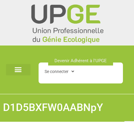
Aller
au
contenu
Devenir Adhérent à l'UPGE​
Se connecter
D1D5BXFW0AABNpY