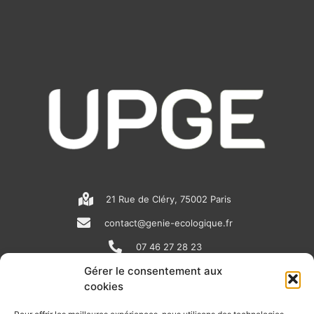
21 Rue de Cléry, 75002 Paris
contact@genie-ecologique.fr
07 46 27 28 23
Gérer le consentement aux
cookies
N
L
Y