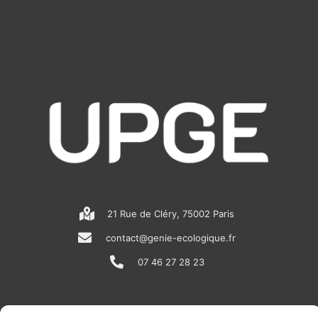
21 Rue de Cléry, 75002 Paris
contact@genie-ecologique.fr
07 46 27 28 23
N
L
Y