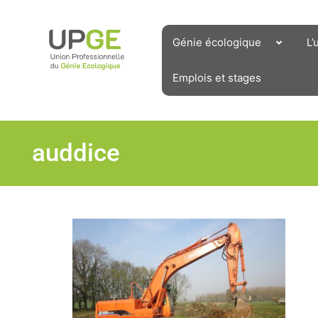
Aller
au
contenu
Génie écologique
L’
Emplois et stages
auddice