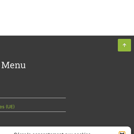
Menu
es (UE)