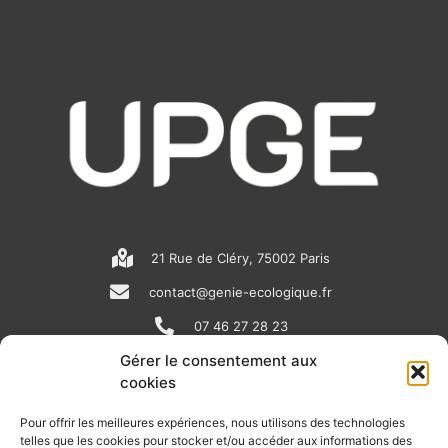
21 Rue de Cléry, 75002 Paris
contact@genie-ecologique.fr
07 46 27 28 23
Gérer le consentement aux
cookies
N
L
Y
e
i
o
Pour offrir les meilleures expériences, nous utilisons des technologies
telles que les cookies pour stocker et/ou accéder aux informations des