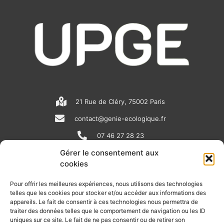
21 Rue de Cléry, 75002 Paris
contact@genie-ecologique.fr
07 46 27 28 23
Gérer le consentement aux
cookies
N
L
Y
e
i
o
Pour offrir les meilleures expériences, nous utilisons des technologies
telles que les cookies pour stocker et/ou accéder aux informations des
w
n
u
appareils. Le fait de consentir à ces technologies nous permettra de
RECEVOIR L'ACTU DE LA FILIÈRE
s
k
t
traiter des données telles que le comportement de navigation ou les ID
uniques sur ce site. Le fait de ne pas consentir ou de retirer son