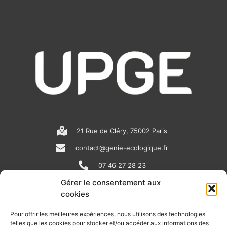
21 Rue de Cléry, 75002 Paris
contact@genie-ecologique.fr
07 46 27 28 23
Gérer le consentement aux
cookies
N
L
Y
e
i
o
Pour offrir les meilleures expériences, nous utilisons des technologies
telles que les cookies pour stocker et/ou accéder aux informations des