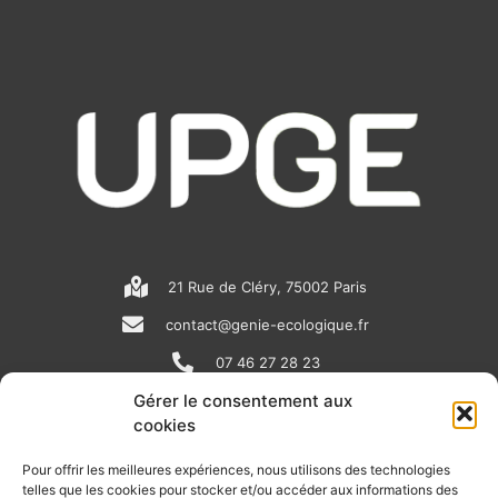
21 Rue de Cléry, 75002 Paris
contact@genie-ecologique.fr
07 46 27 28 23
Gérer le consentement aux
cookies
N
L
Y
e
i
o
Pour offrir les meilleures expériences, nous utilisons des technologies
telles que les cookies pour stocker et/ou accéder aux informations des