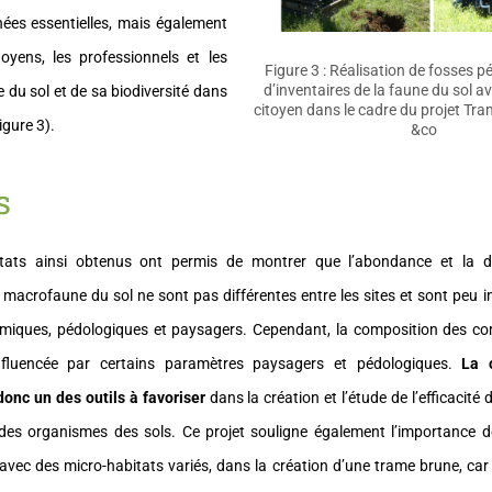
nées essentielles, mais également
itoyens, les professionnels et les
Figure 3 : Réalisation de fosses p
d’inventaires de la faune du sol av
e du sol et de sa biodiversité dans
citoyen dans le cadre du projet Tr
gure 3).
&co
s
tats ainsi obtenus ont permis de montrer que l’abondance et la div
macrofaune du sol ne sont pas différentes entre les sites et sont peu i
miques, pédologiques et paysagers. Cependant, la composition des c
fluencée par certains paramètres paysagers et pédologiques.
La 
nc un des outils à favoriser
dans la création et l’étude de l’efficacité
 des organismes des sols. Ce projet souligne également l’importance 
 avec des micro-habitats variés, dans la création d’une trame brune, car 