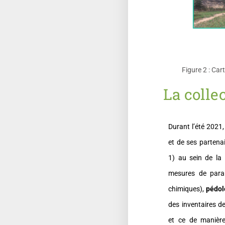
Figure 2 : Car
La colle
Durant l’été 2021
et de ses partenai
1) au sein de la
mesures de par
chimiques),
pédol
des inventaires d
et ce de maniè