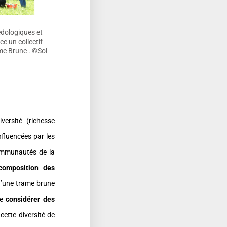
édologiques et
ec un collectif
ame Brune . ©Sol
ersité (richesse
nfluencées par les
ommunautés de la
composition des
 d’une trame brune
de
considérer des
cette diversité de