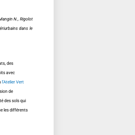
Mangin N., Rigolot
ériurbains dans le
ats, des
its avec
n
l’Atelier Vert
sion de
é des sols qui
e les différents