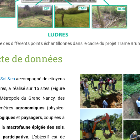
te des différents points échantillonnés dans le cadre du projet Trame Bru
cte de données
,
Sol &co
accompagné de citoyens
res, a réalisé sur 15 sites (Figure
 Métropole du Grand Nancy, des
amètres
agronomiques
(physico-
ogiques
et
paysagers
, couplées à
e la
macrofaune épigée des sols
,
re
participative
. L’objectif est de