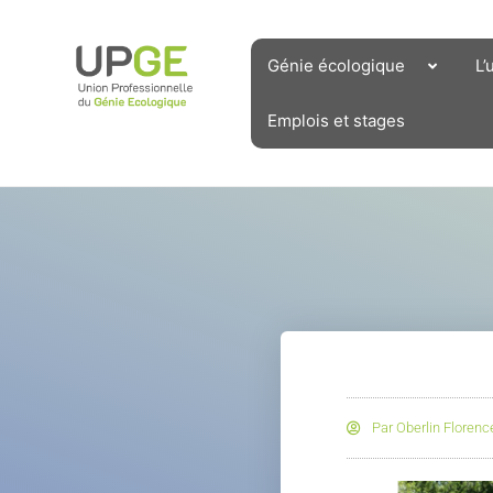
Aller
au
contenu
Génie écologique
L’
Emplois et stages
Par
Oberlin Florenc