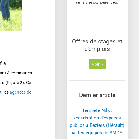
métiers et compétences…
Offres de stages et
d'emplois
f la
Voir >
ersant 4 communes
ls (Figure 2). Ce
t
, les
agences de
Dernier article
Tempête Nils :
sécurisation d’espaces
publics à Béziers (Hérault)
par les équipes de SMDA ​