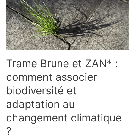
comment
associer
biodiversité
et
adaptation
au
changement
climatique
?
Trame Brune et ZAN* :
comment associer
biodiversité et
adaptation au
changement climatique
?