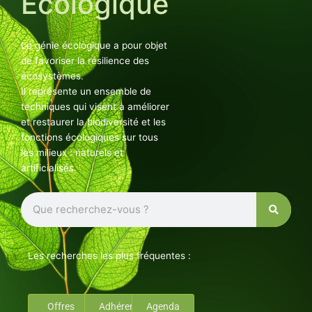
Ecologique
Le génie écologique a pour objet
de favoriser la résilience des
écosystèmes.
Il représente un ensemble de
techniques qui visent à améliorer
et restaurer la biodiversité et les
fonctions écologiques sur tous
les milieux : naturels et
artificialisés.
Rechercher
Les recherches les plus fréquentes :
Offres
Adhérents
Agenda