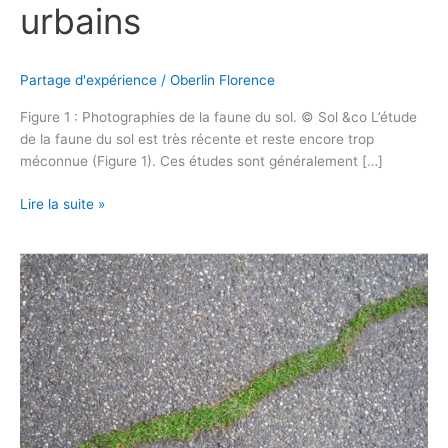
urbains
Partage d'expérience
/
Oberlin Florence
Figure 1 : Photographies de la faune du sol. © Sol &co L’étude
de la faune du sol est très récente et reste encore trop
méconnue (Figure 1). Ces études sont généralement […]
Lire la suite »
Le
ZAN,
un
outil
pour
améliorer
le
fonctionnement
des