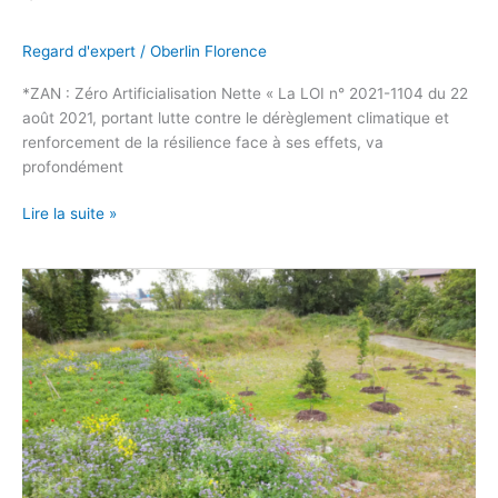
Regard d'expert
/
Oberlin Florence
*ZAN : Zéro Artificialisation Nette « La LOI n° 2021-1104 du 22
août 2021, portant lutte contre le dérèglement climatique et
renforcement de la résilience face à ses effets, va
profondément
Lire la suite »
Le
génie
écologique
au
service
de
la
valorisation
des