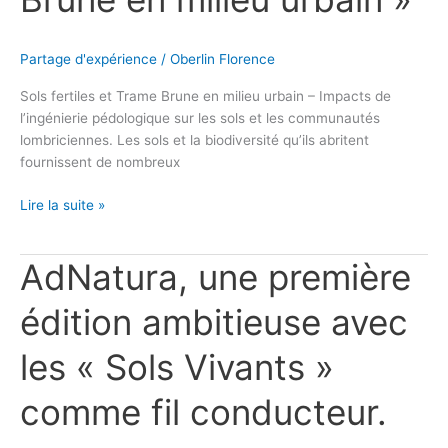
Partage d'expérience
/
Oberlin Florence
Sols fertiles et Trame Brune en milieu urbain – Impacts de
l’ingénierie pédologique sur les sols et les communautés
lombriciennes. Les sols et la biodiversité qu’ils abritent
fournissent de nombreux
Lire la suite »
AdNatura, une première
AdNatura,
une
première
édition ambitieuse avec
édition
ambitieuse
les « Sols Vivants »
avec
les
comme fil conducteur.
« Sols
Vivants »