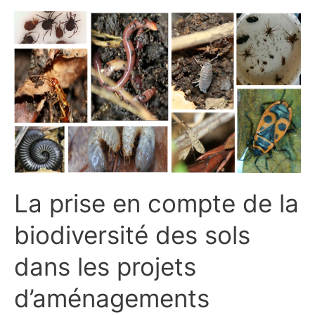
La
prise
en
compte
de
la
biodiversité
des
sols
dans
les
projets
La prise en compte de la
d’aménagements
urbains
biodiversité des sols
dans les projets
d’aménagements