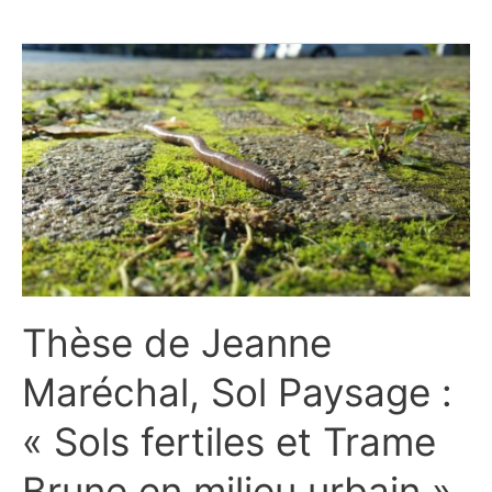
Thèse
de
Jeanne
Maréchal,
Sol
Paysage
:
« Sols
fertiles
et
Trame
Brune
Thèse de Jeanne
en
milieu
Maréchal, Sol Paysage :
urbain »
« Sols fertiles et Trame
Brune en milieu urbain »