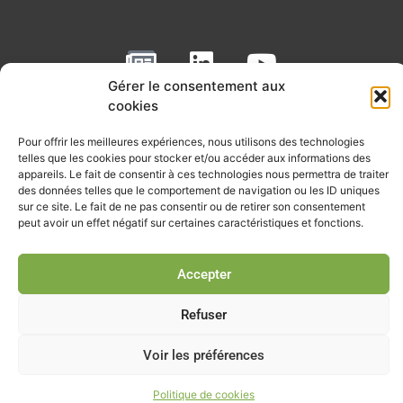
N
L
Y
e
i
o
Gérer le consentement aux
w
n
u
cookies
RECEVOIR L'ACTU DE LA FILIÈRE
s
k
t
Pour offrir les meilleures expériences, nous utilisons des technologies
p
e
u
Retrouvez tous les mois les articles terrain de nos adhérents, les
telles que les cookies pour stocker et/ou accéder aux informations des
rendez-vous importants de la filière, nos offres de stages et
appareils. Le fait de consentir à ces technologies nous permettra de traiter
a
d
b
d’emplois…
des données telles que le comportement de navigation ou les ID uniques
p
i
e
sur ce site. Le fait de ne pas consentir ou de retirer son consentement
peut avoir un effet négatif sur certaines caractéristiques et fonctions.
Je m'abonne à la lettre d'info
e
n
r
Accepter
Refuser
© Union professionnelle du génie écologique - Tous droits
réservés - 2026
Voir les préférences
Politique de cookies