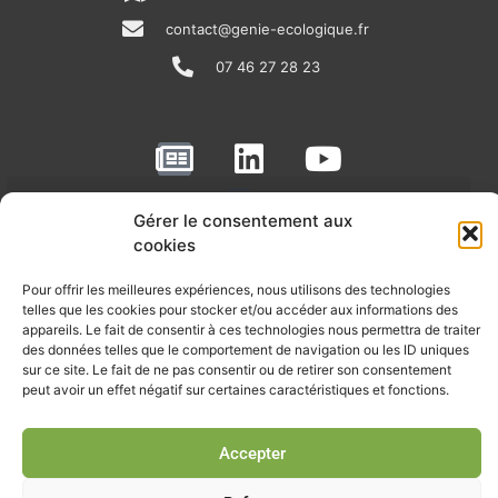
contact@genie-ecologique.fr
07 46 27 28 23
N
L
Y
e
i
o
w
n
u
Gérer le consentement aux
RECEVOIR L'ACTU DE LA FILIÈRE
s
k
t
cookies
p
e
u
Retrouvez tous les mois les articles terrain de nos adhérents, les
Pour offrir les meilleures expériences, nous utilisons des technologies
rendez-vous importants de la filière, nos offres de stages et
a
d
b
telles que les cookies pour stocker et/ou accéder aux informations des
d’emplois…
appareils. Le fait de consentir à ces technologies nous permettra de traiter
p
i
e
des données telles que le comportement de navigation ou les ID uniques
Je m'abonne à la lettre d'info
e
n
sur ce site. Le fait de ne pas consentir ou de retirer son consentement
peut avoir un effet négatif sur certaines caractéristiques et fonctions.
r
Accepter
© Union professionnelle du génie écologique - Tous droits
réservés - 2026