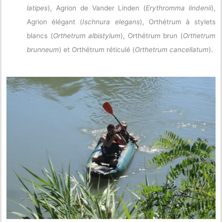
latipes
), Agrion de Vander Linden (
Erythromma lindenii
),
Agrion élégant (
Ischnura elegans
), Orthétrum à stylets
blancs (
Orthetrum albistylum
), Orthétrum brun (
Orthetrum
brunneum
) et Orthétrum réticulé (
Orthetrum cancellatum
).