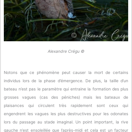
Alexandre Crégu ©
Notons que ce phénomène peut causer la mort de certains
individus lors de la phase d’émergence. De plus, la taille d’un
bateau n’est pas le paramètre qui entraine la formation des plus
grosses vagues (cas des péniches) mais les bateaux de
plaisances qui circulent très rapidement sont ceux qui
engendrent les vagues les plus destructives pour les odonates
lors du passage au stade imaginal. Un point important, la rive
gauche n’est ensoleillée que l’après-midi et cela est un facteur