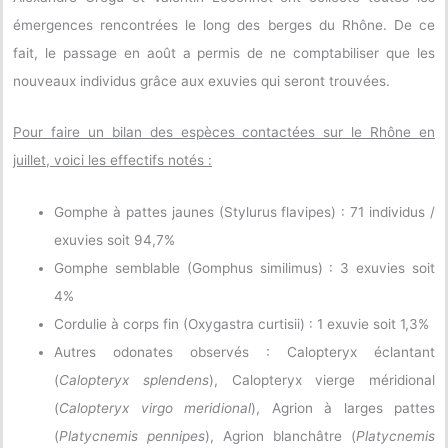
émergences rencontrées le long des berges du Rhône. De ce
fait, le passage en août a permis de ne comptabiliser que les
nouveaux individus grâce aux exuvies qui seront trouvées.
Pour faire un bilan des espèces contactées sur le Rhône en
juillet, voici les effectifs notés :
Gomphe à pattes jaunes (Stylurus flavipes) : 71 individus /
exuvies soit 94,7%
Gomphe semblable (Gomphus similimus) : 3 exuvies soit
4%
Cordulie à corps fin (Oxygastra curtisii) : 1 exuvie soit 1,3%
Autres odonates observés : Calopteryx éclantant
(
Calopteryx splendens
), Calopteryx vierge méridional
(
Calopteryx virgo meridional
), Agrion à larges pattes
(
Platycnemis pennipes
), Agrion blanchâtre (
Platycnemis