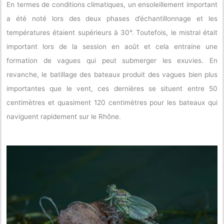
En termes de conditions climatiques, un ensoleillement important
a été noté lors des deux phases d’échantillonnage et les
températures étaient supérieurs à 30°. Toutefois, le mistral était
important lors de la session en août et cela entraine une
formation de vagues qui peut submerger les exuvies. En
revanche, le batillage des bateaux produit des vagues bien plus
importantes que le vent, ces dernières se situent entre 50
centimètres et quasiment 120 centimètres pour les bateaux qui
naviguent rapidement sur le Rhône.