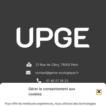
21 Rue de Cléry, 75002 Paris
contact@genie-ecologique.fr
07 46 27 28 23
Gérer le consentement aux
cookies
N
L
Y
e
i
o
Pour offrir les meilleures expériences, nous utilisons des technologies