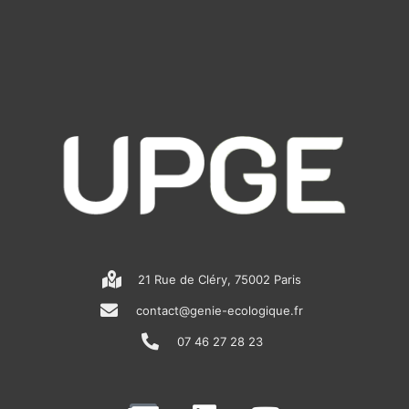
21 Rue de Cléry, 75002 Paris
contact@genie-ecologique.fr
07 46 27 28 23
N
L
Y