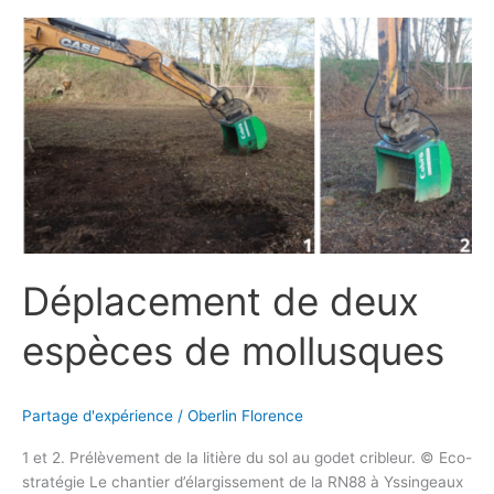
Déplacement
de
deux
espèces
de
mollusques
Déplacement de deux
espèces de mollusques
Partage d'expérience
/
Oberlin Florence
1 et 2. Prélèvement de la litière du sol au godet cribleur. © Eco-
stratégie Le chantier d’élargissement de la RN88 à Yssingeaux