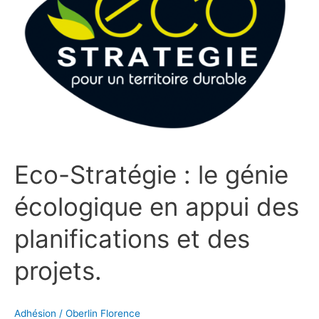
écologique
en
appui
des
planifications
et
des
projets.
Eco-Stratégie : le génie
écologique en appui des
planifications et des
projets.
Adhésion
/
Oberlin Florence