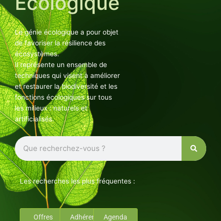
Ecologique
Le génie écologique a pour objet
de favoriser la résilience des
écosystèmes.
Il représente un ensemble de
techniques qui visent à améliorer
et restaurer la biodiversité et les
fonctions écologiques sur tous
les milieux : naturels et
artificialisés.
Rechercher
Les recherches les plus fréquentes :
Offres
Adhérents
Agenda