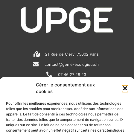
21 Rue de Cléry, 75002 Paris
contact@genie-ecologique.fr
07 46 27 28 23
Gérer le consentement aux
cookies
N
L
Y
e
i
o
Pour offrir les meilleures expériences, nous utilisons des technologies
telles que les cookies pour stocker et/ou accéder aux informations des
w
n
u
appareils. Le fait de consentir à ces technologies nous permettra de
RECEVOIR L'ACTU DE LA FILIÈRE
s
k
t
traiter des données telles que le comportement de navigation ou les ID
uniques sur ce site. Le fait de ne pas consentir ou de retirer son
p
e
u
Retrouvez tous les mois les articles terrain de nos adhérents, les
consentement peut avoir un effet négatif sur certaines caractéristiques