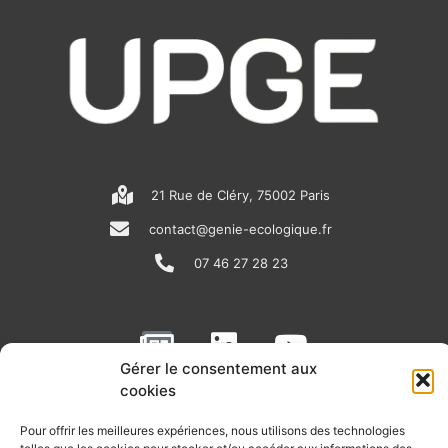
21 Rue de Cléry, 75002 Paris
contact@genie-ecologique.fr
07 46 27 28 23
N
L
Y
e
i
o
Gérer le consentement aux
w
n
u
cookies
RECEVOIR L'ACTU DE LA FILIÈRE
s
k
t
Pour offrir les meilleures expériences, nous utilisons des technologies
Retrouvez tous les mois les articles terrain de nos adhérents, les