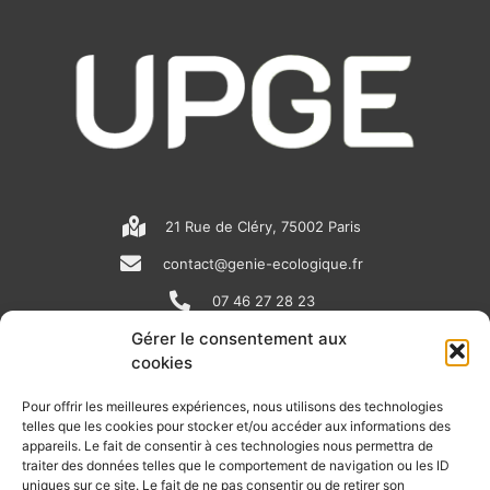
21 Rue de Cléry, 75002 Paris
contact@genie-ecologique.fr
07 46 27 28 23
Gérer le consentement aux
cookies
N
L
Y
e
i
o
Pour offrir les meilleures expériences, nous utilisons des technologies
telles que les cookies pour stocker et/ou accéder aux informations des
w
n
u
appareils. Le fait de consentir à ces technologies nous permettra de
RECEVOIR L'ACTU DE LA FILIÈRE
s
k
t
traiter des données telles que le comportement de navigation ou les ID
uniques sur ce site. Le fait de ne pas consentir ou de retirer son