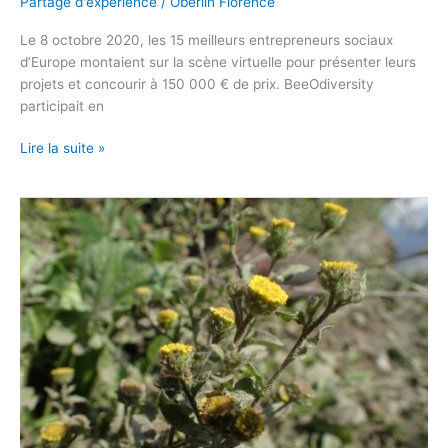
Partage d'expérience
/
Oberlin Florence
Le 8 octobre 2020, les 15 meilleurs entrepreneurs sociaux
d’Europe montaient sur la scène virtuelle pour présenter leurs
projets et concourir à 150 000 € de prix. BeeOdiversity
participait en
Lire la suite »
Belle
(re)découverte
lors
d’une
campagne
de
cartographie
d’habitats