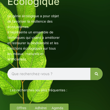
Ecologique
Le génie écologique a pour objet
de favoriser la résilience des
écosystèmes.
Il représente un ensemble de
techniques qui visent à améliorer
et restaurer la biodiversité et les
fonctions écologiques sur tous
les milieux : naturels et
artificialisés.
Rechercher
Les recherches les plus fréquentes :
Offres
Adhérents
Agenda