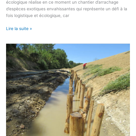
écologique réalise en ce moment un chantier d’arrachage
d’espèces exotiques envahissantes qui représente un défi à la
fois logistique et écologique, car
Lire la suite »
[CESE]
Ingénierie
écologique
&
compétences