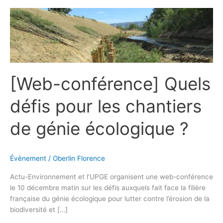
[Web-
conférence]
Quels
défis
pour
les
[Web-conférence] Quels
chantiers
de
défis pour les chantiers
génie
écologique
de génie écologique ?
?
Évènement
/
Oberlin Florence
Actu-Environnement et l’UPGE organisent une web-conférence
le 10 décembre matin sur les défis auxquels fait face la filière
française du génie écologique pour lutter contre l’érosion de la
biodiversité et […]