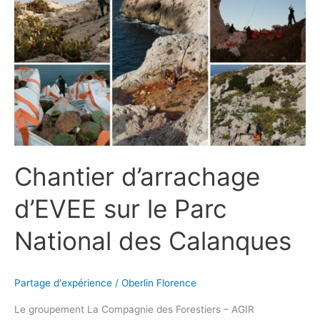
d’arrachage
d’EVEE
sur
le
Parc
National
des
Calanques
Chantier d’arrachage
d’EVEE sur le Parc
National des Calanques
Partage d'expérience
/
Oberlin Florence
Le groupement La Compagnie des Forestiers – AGIR