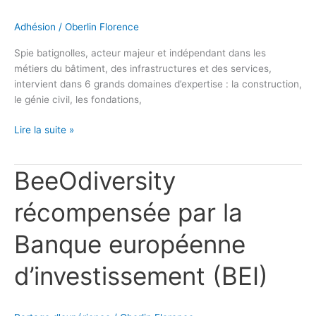
Adhésion
/
Oberlin Florence
Spie batignolles, acteur majeur et indépendant dans les
métiers du bâtiment, des infrastructures et des services,
intervient dans 6 grands domaines d’expertise : la construction,
le génie civil, les fondations,
Lire la suite »
BeeOdiversity
BeeOdiversity
récompensée
par
récompensée par la
la
Banque
Banque européenne
européenne
d’investissement
d’investissement (BEI)
(BEI)