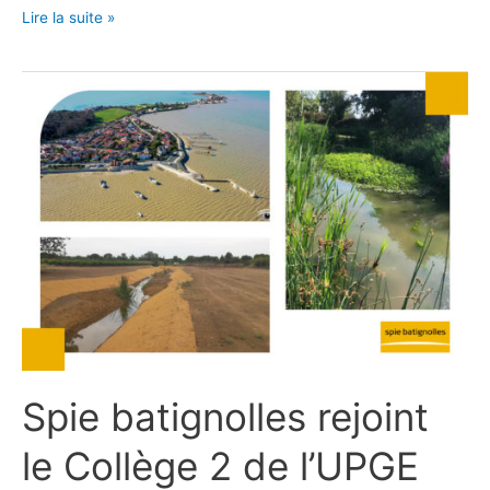
Lire la suite »
Spie
batignolles
rejoint
le
Collège
2
de
l’UPGE
Spie batignolles rejoint
le Collège 2 de l’UPGE