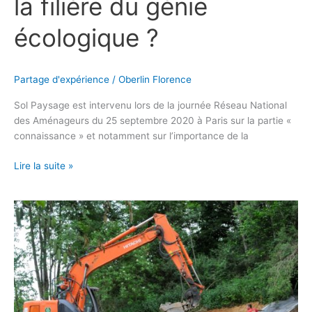
la filière du génie
écologique ?
Partage d'expérience
/
Oberlin Florence
Sol Paysage est intervenu lors de la journée Réseau National
des Aménageurs du 25 septembre 2020 à Paris sur la partie «
connaissance » et notamment sur l’importance de la
Lire la suite »
[Lancement]
Qualification
Travaux
de
génie
écologique