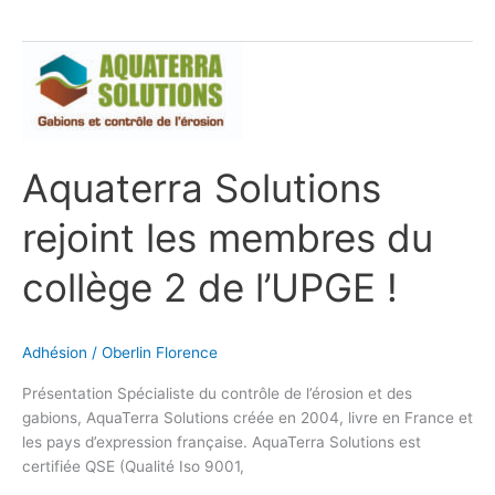
Aquaterra
Solutions
rejoint
les
membres
Aquaterra Solutions
du
collège
rejoint les membres du
2
de
l’UPGE !
collège 2 de l’UPGE !
Adhésion
/
Oberlin Florence
Présentation Spécialiste du contrôle de l’érosion et des
gabions, AquaTerra Solutions créée en 2004, livre en France et
les pays d’expression française. AquaTerra Solutions est
certifiée QSE (Qualité Iso 9001,