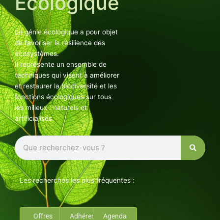
Ecologique
Le génie écologique a pour objet
de favoriser la résilience des
écosystèmes.
Il représente un ensemble de
techniques qui visent à améliorer
et restaurer la biodiversité et les
fonctions écologiques sur tous
les milieux : naturels et
artificialisés.
Rechercher
Les recherches les plus fréquentes :
Offres
Adhérents
Agenda