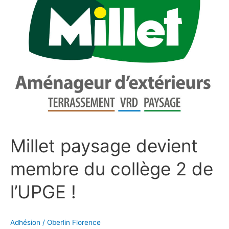
membre
du
collège
2
de
l’UPGE !
Millet paysage devient
membre du collège 2 de
l’UPGE !
Adhésion
/
Oberlin Florence