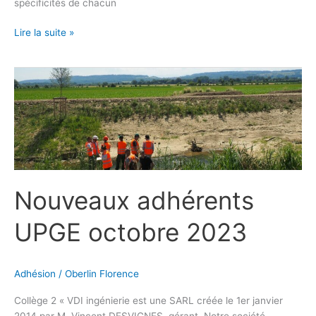
spécificités de chacun
Lire la suite »
Nouveaux
adhérents
UPGE
octobre
2023
Nouveaux adhérents
UPGE octobre 2023
Adhésion
/
Oberlin Florence
Collège 2 « VDI ingénierie est une SARL créée le 1er janvier
2014 par M. Vincent DESVIGNES, gérant. Notre société