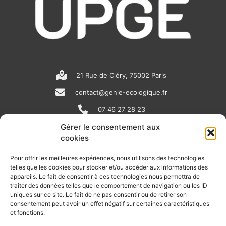
21 Rue de Cléry, 75002 Paris
contact@genie-ecologique.fr
07 46 27 28 23
Gérer le consentement aux
cookies
N
L
Y
e
i
o
Pour offrir les meilleures expériences, nous utilisons des technologies
telles que les cookies pour stocker et/ou accéder aux informations des
w
n
u
appareils. Le fait de consentir à ces technologies nous permettra de
RECEVOIR L'ACTU DE LA FILIÈRE
s
k
t
traiter des données telles que le comportement de navigation ou les ID
uniques sur ce site. Le fait de ne pas consentir ou de retirer son
p
e
u
Retrouvez tous les mois les articles terrain de nos adhérents, les
consentement peut avoir un effet négatif sur certaines caractéristiques
rendez-vous importants de la filière, nos offres de stages et
et fonctions.
a
d
b
d’emplois…