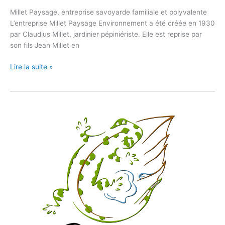
Millet Paysage, entreprise savoyarde familiale et polyvalente
L’entreprise Millet Paysage Environnement a été créée en 1930
par Claudius Millet, jardinier pépiniériste. Elle est reprise par
son fils Jean Millet en
Lire la suite »
Safolia
rejoint
le
collège
1
de
l’UPGE
!