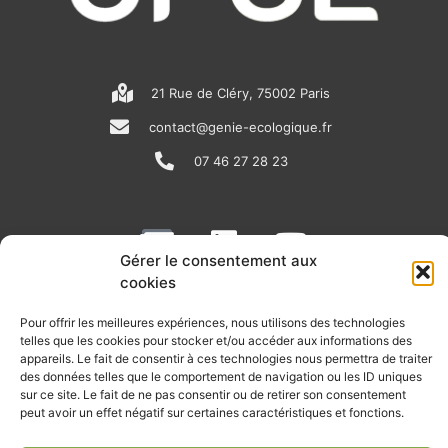
21 Rue de Cléry, 75002 Paris
contact@genie-ecologique.fr
07 46 27 28 23
N
L
Y
e
i
o
Gérer le consentement aux
w
n
u
cookies
RECEVOIR L'ACTU DE LA FILIÈRE
s
k
t
Pour offrir les meilleures expériences, nous utilisons des technologies
p
e
u
telles que les cookies pour stocker et/ou accéder aux informations des
Retrouvez tous les mois les articles terrain de nos adhérents, les
appareils. Le fait de consentir à ces technologies nous permettra de traiter
rendez-vous importants de la filière, nos offres de stages et
a
d
b
des données telles que le comportement de navigation ou les ID uniques
d’emplois…
sur ce site. Le fait de ne pas consentir ou de retirer son consentement
p
i
e
peut avoir un effet négatif sur certaines caractéristiques et fonctions.
Je m'abonne à la lettre d'info
e
n