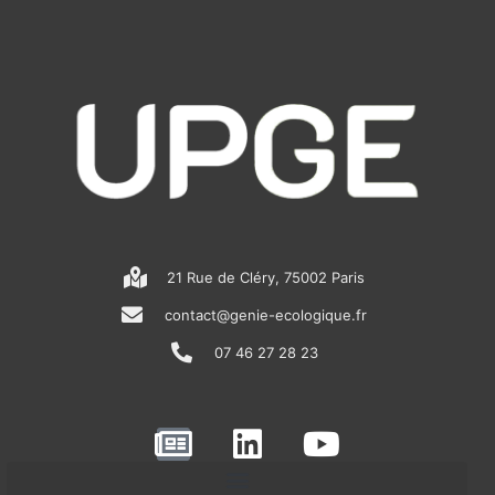
21 Rue de Cléry, 75002 Paris
contact@genie-ecologique.fr
07 46 27 28 23
N
L
Y
e
i
o