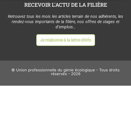
w
n
u
RECEVOIR L'ACTU DE LA FILIÈRE
s
k
t
p
e
u
Retrouvez tous les mois les articles terrain de nos adhérents, les
rendez-vous importants de la filière, nos offres de stages et
a
d
b
d’emplois…
p
i
e
Je m'abonne à la lettre d'info
e
n
r
© Union professionnelle du génie écologique - Tous droits
réservés - 2026