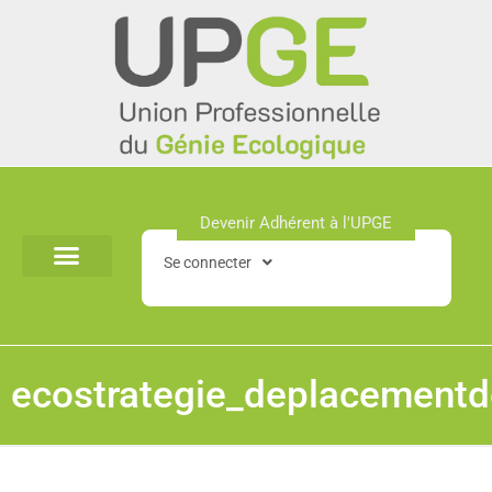
Aller
au
contenu
Devenir Adhérent à l'UPGE​
Se connecter
ecostrategie_deplacement