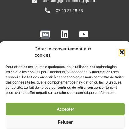
contact@genie-ecologique.fr
07 46 27 28 23
N
L
Y
e
i
o
w
n
u
Gérer le consentement aux
RECEVOIR L'ACTU DE LA FILIÈRE
s
k
t
cookies
p
e
u
Retrouvez tous les mois les articles terrain de nos adhérents, les
Pour offrir les meilleures expériences, nous utilisons des technologies
rendez-vous importants de la filière, nos offres de stages et
a
d
b
telles que les cookies pour stocker et/ou accéder aux informations des
d’emplois…
appareils. Le fait de consentir à ces technologies nous permettra de traiter
p
i
e
des données telles que le comportement de navigation ou les ID uniques
Je m'abonne à la lettre d'info
sur ce site. Le fait de ne pas consentir ou de retirer son consentement
e
n
peut avoir un effet négatif sur certaines caractéristiques et fonctions.
r
Accepter
© Union professionnelle du génie écologique - Tous droits
réservés - 2026
Refuser