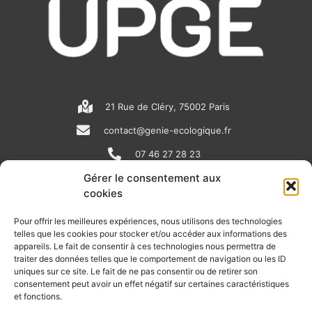
21 Rue de Cléry, 75002 Paris
contact@genie-ecologique.fr
07 46 27 28 23
Gérer le consentement aux
cookies
N
L
Y
e
i
o
Pour offrir les meilleures expériences, nous utilisons des technologies
telles que les cookies pour stocker et/ou accéder aux informations des
w
n
u
appareils. Le fait de consentir à ces technologies nous permettra de
RECEVOIR L'ACTU DE LA FILIÈRE
s
k
t
traiter des données telles que le comportement de navigation ou les ID
uniques sur ce site. Le fait de ne pas consentir ou de retirer son
p
e
u
Retrouvez tous les mois les articles terrain de nos adhérents, les
consentement peut avoir un effet négatif sur certaines caractéristiques
rendez-vous importants de la filière, nos offres de stages et
et fonctions.
a
d
b
d’emplois…