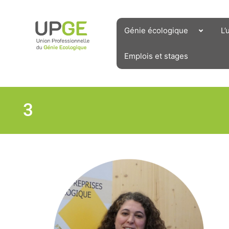
Aller
au
contenu
Génie écologique
L’
Emplois et stages
3