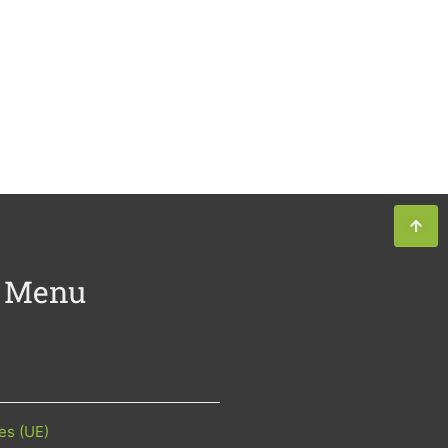
Menu
es (UE)