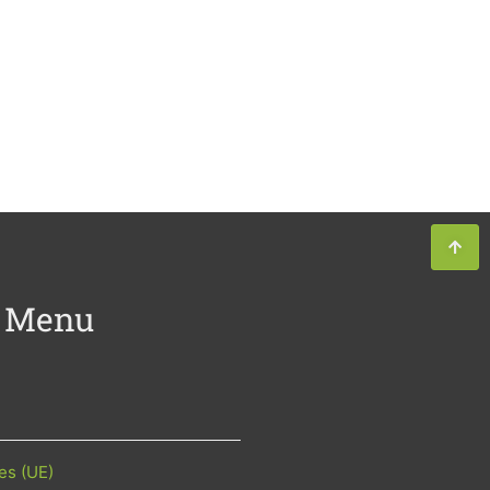
Menu
es (UE)