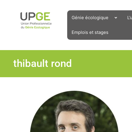
Aller
au
contenu
Génie écologique
L’
Emplois et stages
thibault rond