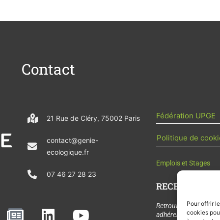
Contact
Fédération UPGE
21 Rue de Cléry, 75002 Paris
Politique de cooki
contact@genie-
ecologique.fr
Emplois et Stages
07 46 27 28 23
RECEVOIR L'AC
Pour offrir 
N
L
Y
Retrouvez tous les
cookies pour
adhérents, les rende