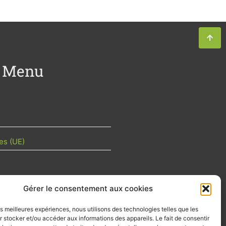
Menu
es (UE)
Gérer le consentement aux cookies
TU DE LA FILIÈRE
les meilleures expériences, nous utilisons des technologies telles que les
 mois les articles terrain de nos
 stocker et/ou accéder aux informations des appareils. Le fait de consentir
z-vous importants de la filière, nos