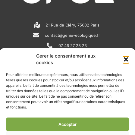
21 Rue de Cléry, 75002 Paris
contact@genie-ecologique.fr
07 46 27 28 23
Gérer le consentement aux
cookies
N
L
Y
e
i
o
Pour offrir les meilleures expériences, nous utilisons des technologies
telles que les cookies pour stocker et/ou accéder aux informations des
w
n
u
appareils. Le fait de consentir à ces technologies nous permettra de
RECEVOIR L'ACTU DE LA FILIÈRE
s
k
t
traiter des données telles que le comportement de navigation ou les ID
uniques sur ce site. Le fait de ne pas consentir ou de retirer son
p
e
u
Retrouvez tous les mois les articles terrain de nos adhérents, les
consentement peut avoir un effet négatif sur certaines caractéristiques
rendez-vous importants de la filière, nos offres de stages et
et fonctions.
a
d
b
d’emplois…
p
i
e
Accepter
Je m'abonne à la lettre d'info
e
n