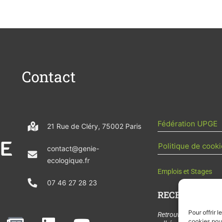
Contact
Fédération UPGE
21 Rue de Cléry, 75002 Paris
Politique de cooki
contact@genie-
ecologique.fr
Emplois et Stages
07 46 27 28 23
RECEVOIR L'AC
Pour offrir 
N
L
Y
Retrouvez tous les
cookies pour