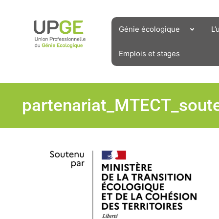
Aller
au
contenu
Génie écologique
L’
Emplois et stages
partenariat_MTECT_soute