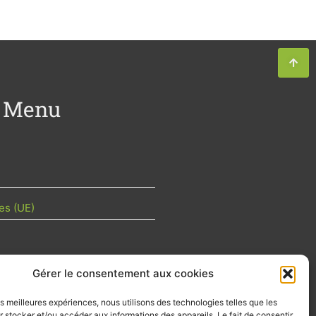
Menu
es (UE)
Gérer le consentement aux cookies
TU DE LA FILIÈRE
les meilleures expériences, nous utilisons des technologies telles que les
 mois les articles terrain de nos
 stocker et/ou accéder aux informations des appareils. Le fait de consentir