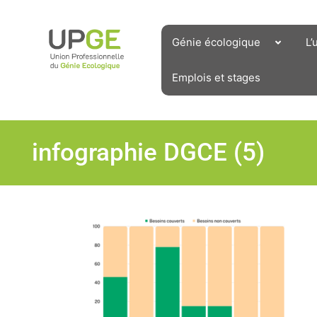
Aller
au
contenu
Génie écologique
L’
Emplois et stages
infographie DGCE (5)