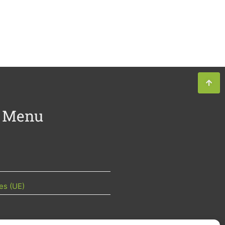
Menu
es (UE)