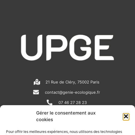
21 Rue de Cléry, 75002 Paris
contact@genie-ecologique.fr
07 46 27 28 23
Gérer le consentement aux
cookies
N
L
Y
e
i
o
Pour offrir les meilleures expériences, nous utilisons des technologies