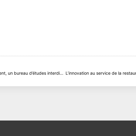
t
MICA Environnement, un bureau d’études interdisciplinaire.