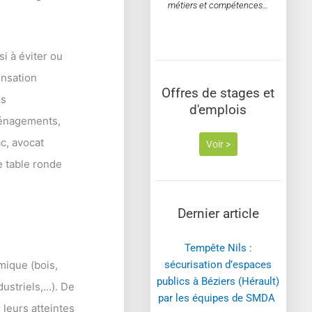
métiers et compétences…
si à éviter ou
ensation
Offres de stages et
ns
d'emplois
ménagements,
ac, avocat
Voir >
e table ronde
Dernier article
Tempête Nils :
mique (bois,
sécurisation d’espaces
publics à Béziers (Hérault)
dustriels,…). De
par les équipes de SMDA ​
 leurs atteintes