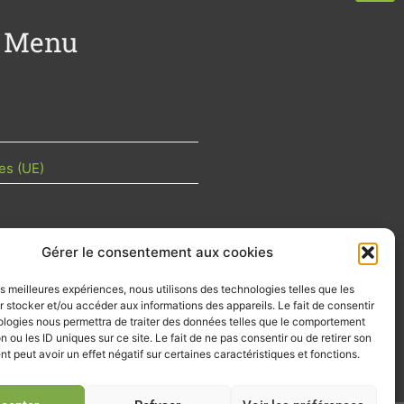
Menu
es (UE)
Gérer le consentement aux cookies
TU DE LA FILIÈRE
les meilleures expériences, nous utilisons des technologies telles que les
 mois les articles terrain de nos
 stocker et/ou accéder aux informations des appareils. Le fait de consentir
z-vous importants de la filière, nos
ologies nous permettra de traiter des données telles que le comportement
d’emplois…
n ou les ID uniques sur ce site. Le fait de ne pas consentir ou de retirer son
 peut avoir un effet négatif sur certaines caractéristiques et fonctions.
tre d'info