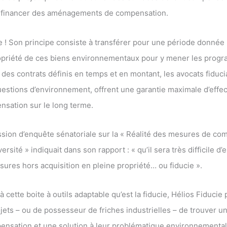
 et financer des aménagements de compensation.
cie ! Son principe consiste à transférer pour une période donnée
propriété de ces biens environnementaux pour y mener les pro
des contrats définis en temps et en montant, les avocats fiduci
uestions d’environnement, offrent une garantie maximale d’effec
sation sur le long terme.
sion d’enquête sénatoriale sur la « Réalité des mesures de co
versité » indiquait dans son rapport : « qu’il sera très difficile d
esures hors acquisition en pleine propriété… ou fiducie ».
à cette boite à outils adaptable qu’est la fiducie, Hélios Fiduci
jets – ou de possesseur de friches industrielles – de trouver u
ensation et une solution à leur problématique environnemental