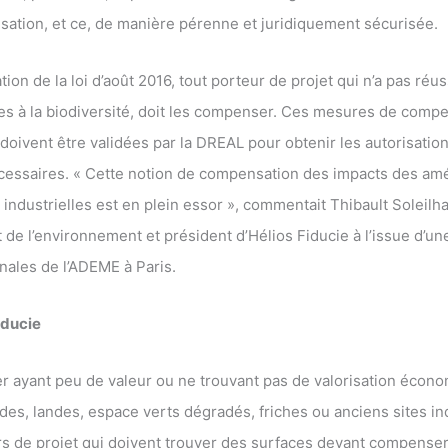
ation, et ce, de manière pérenne et juridiquement sécurisée.
ation de la loi d’août 2016, tout porteur de projet qui n’a pas réus
tes à la biodiversité, doit les compenser. Ces mesures de comp
oivent être validées par la DREAL pour obtenir les autorisatio
écessaires. « Cette notion de compensation des impacts des a
s industrielles est en plein essor », commentait Thibault Soleilh
t de l’environnement et président d’Hélios Fiducie à l’issue d’un
nales de l’ADEME à Paris.
fiducie
er ayant peu de valeur ou ne trouvant pas de valorisation écono
des, landes, espace verts dégradés, friches ou anciens sites in
urs de projet qui doivent trouver des surfaces devant compenser