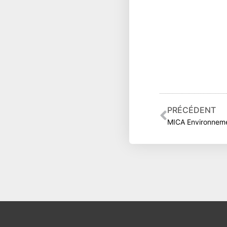
Précéden
PRÉCÉDENT