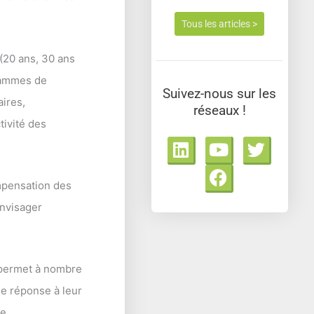
Tous les articles >
 (20 ans, 30 ans
grammes de
Suivez-nous sur les
aires,
réseaux !
tivité des
L
Y
F
T
i
o
a
w
n
u
c
i
mpensation des
k
t
e
t
’envisager
e
u
b
t
d
b
o
e
i
e
o
r
n
k
e permet à nombre
ne réponse à leur
e.