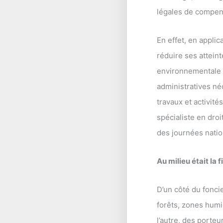
légales de compens
En effet, en applic
réduire ses attein
environnementale d
administratives n
travaux et activité
spécialiste en droi
des journées natio
Au milieu était la 
D’un côté du fonci
forêts, zones humi
l’autre, des porte