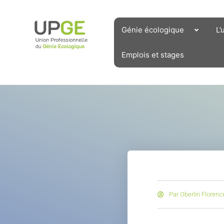
Aller
au
contenu
Génie écologique
L’
Emplois et stages
Par
Oberlin Florenc