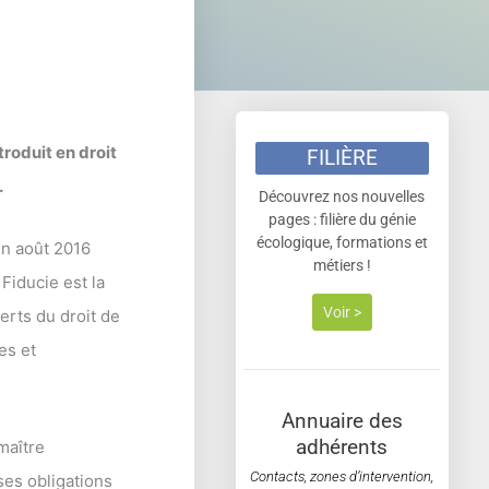
troduit en droit
FILIÈRE
.
Découvrez nos nouvelles
pages : filière du génie
écologique, formations et
 en août 2016
métiers !
iducie est la
Voir >
erts du droit de
es et
Annuaire des
adhérents
maître
Contacts, zones d’intervention,
ses obligations