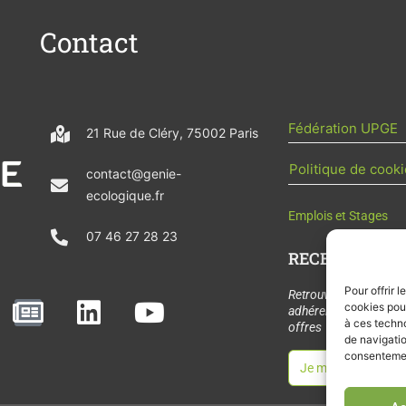
Contact
Fédération UPGE
21 Rue de Cléry, 75002 Paris
Politique de cooki
contact@genie-
ecologique.fr
Emplois et Stages
07 46 27 28 23
RECEVOIR L'AC
Pour offrir 
N
L
Y
Retrouvez tous les
cookies pour
adhérents, les rende
e
i
o
à ces techn
offres de stages et 
de navigatio
w
n
u
consentement
Je m'abonne à la let
s
k
t