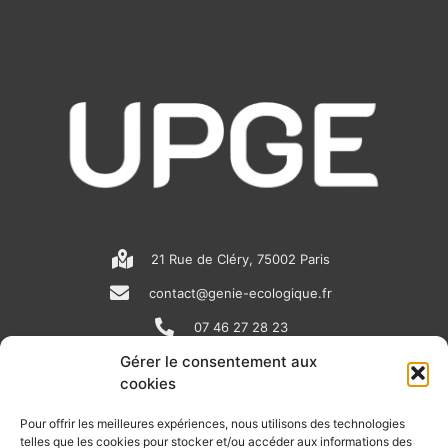
21 Rue de Cléry, 75002 Paris
contact@genie-ecologique.fr
07 46 27 28 23
Gérer le consentement aux
cookies
N
L
Y
e
i
o
Pour offrir les meilleures expériences, nous utilisons des technologies
telles que les cookies pour stocker et/ou accéder aux informations des