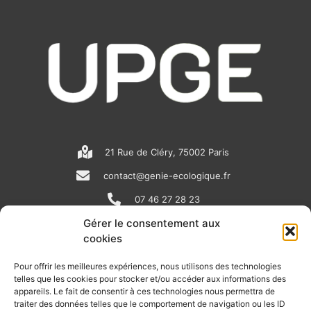
21 Rue de Cléry, 75002 Paris
contact@genie-ecologique.fr
07 46 27 28 23
Gérer le consentement aux
cookies
N
L
Y
e
i
o
Pour offrir les meilleures expériences, nous utilisons des technologies
telles que les cookies pour stocker et/ou accéder aux informations des
w
n
u
appareils. Le fait de consentir à ces technologies nous permettra de
RECEVOIR L'ACTU DE LA FILIÈRE
s
k
t
traiter des données telles que le comportement de navigation ou les ID