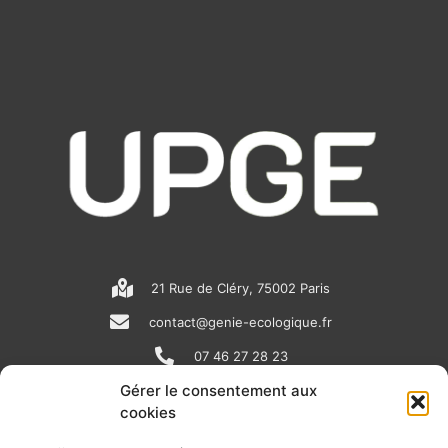
21 Rue de Cléry, 75002 Paris
contact@genie-ecologique.fr
07 46 27 28 23
Gérer le consentement aux
cookies
N
L
Y