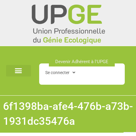
Aller
au
contenu
Devenir Adhérent à l'UPGE​
Se connecter
6f1398ba-afe4-476b-a73b-
1931dc35476a