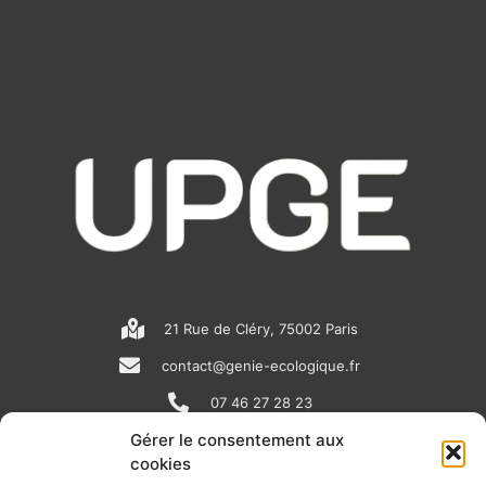
21 Rue de Cléry, 75002 Paris
contact@genie-ecologique.fr
07 46 27 28 23
Gérer le consentement aux
cookies
N
L
Y