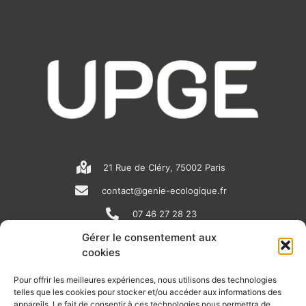
21 Rue de Cléry, 75002 Paris
contact@genie-ecologique.fr
07 46 27 28 23
Gérer le consentement aux
cookies
N
L
Y
e
i
o
Pour offrir les meilleures expériences, nous utilisons des technologies
telles que les cookies pour stocker et/ou accéder aux informations des
w
n
u
appareils. Le fait de consentir à ces technologies nous permettra de